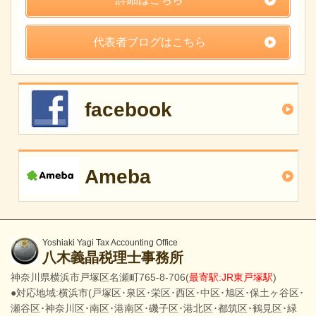
代表者ブログはこちら
facebook
Ameba
Yoshiaki Yagi Tax Accounting Office
八木義晶税理士事務所
神奈川県横浜市戸塚区名瀬町765-8-706(
最寄駅:JR東戸塚駅
)
●対応地域:横浜市(戸塚区･泉区･栄区･西区･中区･旭区･保土ヶ谷区･
瀬谷区･神奈川区･南区･港南区･磯子区･港北区･都筑区･鶴見区･緑