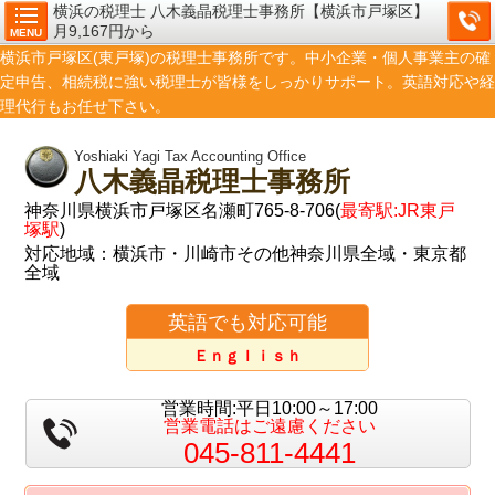
横浜の税理士 八木義晶税理士事務所【横浜市戸塚区】
月9,167円から
MENU
横浜市戸塚区(東戸塚)の税理士事務所です。中小企業・個人事業主の確
定申告、相続税に強い税理士が皆様をしっかりサポート。英語対応や経
理代行もお任せ下さい。
Yoshiaki Yagi Tax Accounting Office
八木義晶税理士事務所
神奈川県横浜市戸塚区名瀬町765-8-706(
最寄駅:JR東戸
塚駅
)
対応地域：横浜市・川崎市その他神奈川県全域・東京都
全域
英語でも対応可能
Ｅｎｇｌｉｓｈ
営業時間:平日10:00～17:00
営業電話はご遠慮ください
045-811-4441