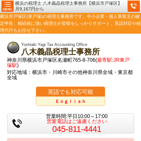
横浜の税理士 八木義晶税理士事務所【横浜市戸塚区】
月9,167円から
MENU
横浜市戸塚区(東戸塚)の税理士事務所です。中小企業・個人事業主の確
定申告、相続税に強い税理士が皆様をしっかりサポート。英語対応や経
理代行もお任せ下さい。
Yoshiaki Yagi Tax Accounting Office
八木義晶税理士事務所
神奈川県横浜市戸塚区名瀬町765-8-706(
最寄駅:JR東戸
塚駅
)
対応地域：横浜市・川崎市その他神奈川県全域・東京都
全域
英語でも対応可能
Ｅｎｇｌｉｓｈ
営業時間:平日10:00～17:00
営業電話はご遠慮ください
045-811-4441