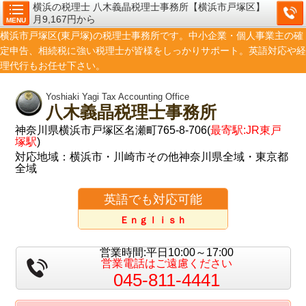
横浜の税理士 八木義晶税理士事務所【横浜市戸塚区】
月9,167円から
MENU
横浜市戸塚区(東戸塚)の税理士事務所です。中小企業・個人事業主の確
定申告、相続税に強い税理士が皆様をしっかりサポート。英語対応や経
理代行もお任せ下さい。
Yoshiaki Yagi Tax Accounting Office
八木義晶税理士事務所
神奈川県横浜市戸塚区名瀬町765-8-706(
最寄駅:JR東戸
塚駅
)
対応地域：横浜市・川崎市その他神奈川県全域・東京都
全域
英語でも対応可能
Ｅｎｇｌｉｓｈ
営業時間:平日10:00～17:00
営業電話はご遠慮ください
045-811-4441