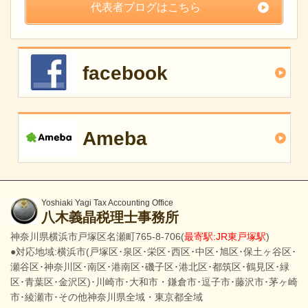
代表者ブログはこちら
facebook
Ameba
Yoshiaki Yagi Tax Accounting Office
八木義晶税理士事務所
神奈川県横浜市戸塚区名瀬町765-8-706(
最寄駅:JR東戸塚駅
)
●対応地域:横浜市(戸塚区･泉区･栄区･西区･中区･旭区･保土ヶ谷区･
瀬谷区･神奈川区･南区･港南区･磯子区･港北区･都筑区･鶴見区･緑
区･青葉区･金沢区)･川崎市･大和市・鎌倉市･逗子市･藤沢市･茅ヶ崎
市･綾瀬市･その他神奈川県全域・東京都全域