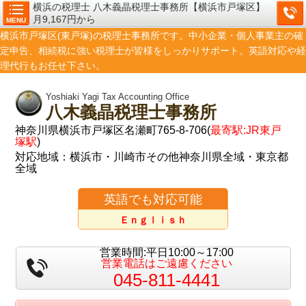
横浜の税理士 八木義晶税理士事務所【横浜市戸塚区】
月9,167円から
MENU
横浜市戸塚区(東戸塚)の税理士事務所です。中小企業・個人事業主の確
定申告、相続税に強い税理士が皆様をしっかりサポート。英語対応や経
理代行もお任せ下さい。
Yoshiaki Yagi Tax Accounting Office
八木義晶税理士事務所
神奈川県横浜市戸塚区名瀬町765-8-706(
最寄駅:JR東戸
塚駅
)
対応地域：横浜市・川崎市その他神奈川県全域・東京都
全域
英語でも対応可能
Ｅｎｇｌｉｓｈ
営業時間:平日10:00～17:00
営業電話はご遠慮ください
045-811-4441