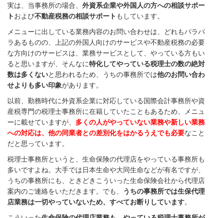
実は、当事務所の場合、
外資系企業や外国人の方への相談サポー
ト
および
不動産税務の相談サポート
もしています。
メニューに出している業務内容のお問い合わせは、どれもパラパ
ラあるものの、上記の外国人向けのサービスや不動産税務の必要
な方向けのサービスは、業務サービスとして、やっている方もい
ると思いますが、そんなに
特化してやっている税理士の数の絶対
数は多くない
と思われるため、うちの事務所では
他のお問い合わ
せよりも多い印象
があります。
以前、勤務時代に外資系企業に対応している国際会計事務所や資
産税専門の税理士事務所に在籍していたこともあるため、メニュ
ーに載せていますが、
多くの人がやっていない業務や新しい業務
への対応は、他の同業者との差別化をはかるうえでも必要
なこと
だと思っています。
税理士事務所というと、生命保険の代理店をやっている事務所も
多いですよね。大手では日本生命や大同生命などが有名ですが、
うちの事務所にも、ときどきこういった生命保険会社から代理店
案内のご連絡をいただきます。でも、
うちの事務所では生保代理
店業務は一切やっていないため、すべてお断りしています
。
こういった
生命保険の代理店業務も、やっている税理士事務所が