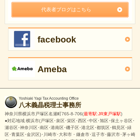
代表者ブログはこちら
facebook
Ameba
Yoshiaki Yagi Tax Accounting Office
八木義晶税理士事務所
神奈川県横浜市戸塚区名瀬町765-8-706(
最寄駅:JR東戸塚駅
)
●対応地域:横浜市(戸塚区･泉区･栄区･西区･中区･旭区･保土ヶ谷区･
瀬谷区･神奈川区･南区･港南区･磯子区･港北区･都筑区･鶴見区･緑
区･青葉区･金沢区)･川崎市･大和市・鎌倉市･逗子市･藤沢市･茅ヶ崎