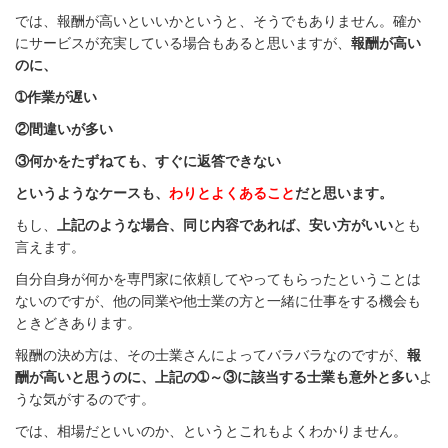
では、報酬が高いといいかというと、そうでもありません。確か
にサービスが充実している場合もあると思いますが、
報酬が高い
のに、
➀作業が遅い
②間違いが多い
③何かをたずねても、すぐに返答できない
というようなケースも、
わりとよくあること
だと思います。
もし、
上記のような場合、同じ内容であれば、安い方がいい
とも
言えます。
自分自身が何かを専門家に依頼してやってもらったということは
ないのですが、他の同業や他士業の方と一緒に仕事をする機会も
ときどきあります。
報酬の決め方は、その士業さんによってバラバラなのですが、
報
酬が高いと思うのに、上記の➀～③に該当する士業も意外と多い
よ
うな気がするのです。
では、相場だといいのか、というとこれもよくわかりません。