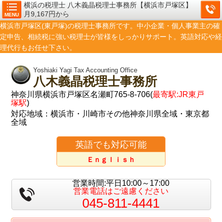
横浜の税理士 八木義晶税理士事務所【横浜市戸塚区】
月9,167円から
MENU
横浜市戸塚区(東戸塚)の税理士事務所です。中小企業・個人事業主の確
定申告、相続税に強い税理士が皆様をしっかりサポート。英語対応や経
理代行もお任せ下さい。
Yoshiaki Yagi Tax Accounting Office
八木義晶税理士事務所
神奈川県横浜市戸塚区名瀬町765-8-706(
最寄駅:JR東戸
塚駅
)
対応地域：横浜市・川崎市その他神奈川県全域・東京都
全域
英語でも対応可能
Ｅｎｇｌｉｓｈ
営業時間:平日10:00～17:00
営業電話はご遠慮ください
045-811-4441