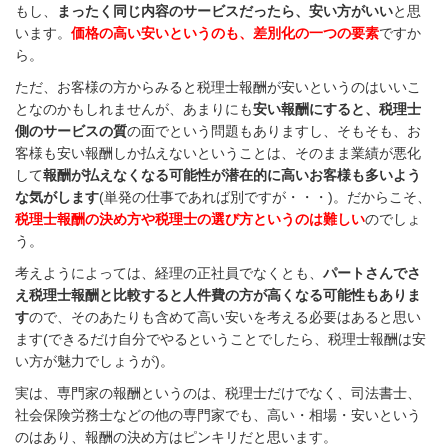
もし、
まったく同じ内容のサービスだったら、安い方がいい
と思
います。
価格の高い安いというのも、差別化の一つの要素
ですか
ら。
ただ、お客様の方からみると税理士報酬が安いというのはいいこ
となのかもしれませんが、あまりにも
安い報酬にすると、税理士
側のサービスの質
の面でという問題もありますし、そもそも、お
客様も安い報酬しか払えないということは、そのまま業績が悪化
して
報酬が払えなくなる可能性が潜在的に高いお客様も多いよう
な気がします
(単発の仕事であれば別ですが・・・)。だからこそ、
税理士報酬の決め方や税理士の選び方というのは難しい
のでしょ
う。
考えようによっては、経理の正社員でなくとも、
パートさんでさ
え税理士報酬と比較すると人件費の方が高くなる可能性もありま
す
ので、そのあたりも含めて高い安いを考える必要はあると思い
ます(できるだけ自分でやるということでしたら、税理士報酬は安
い方が魅力でしょうが)。
実は、専門家の報酬というのは、税理士だけでなく、司法書士、
社会保険労務士などの他の専門家でも、高い・相場・安いという
のはあり、報酬の決め方はピンキリだと思います。