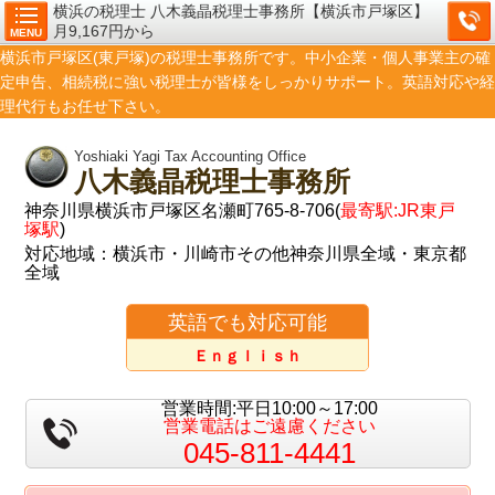
横浜の税理士 八木義晶税理士事務所【横浜市戸塚区】
月9,167円から
MENU
横浜市戸塚区(東戸塚)の税理士事務所です。中小企業・個人事業主の確
定申告、相続税に強い税理士が皆様をしっかりサポート。英語対応や経
理代行もお任せ下さい。
Yoshiaki Yagi Tax Accounting Office
八木義晶税理士事務所
神奈川県横浜市戸塚区名瀬町765-8-706(
最寄駅:JR東戸
塚駅
)
対応地域：横浜市・川崎市その他神奈川県全域・東京都
全域
英語でも対応可能
Ｅｎｇｌｉｓｈ
営業時間:平日10:00～17:00
営業電話はご遠慮ください
045-811-4441