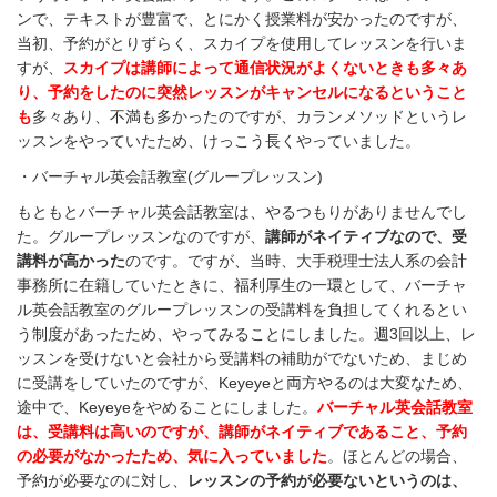
ンで、テキストが豊富で、とにかく授業料が安かったのですが、
当初、予約がとりずらく、スカイプを使用してレッスンを行いま
すが、
スカイプは講師によって通信状況がよくないときも多々あ
り、予約をしたのに突然レッスンがキャンセルになるということ
も
多々あり、不満も多かったのですが、カランメソッドというレ
ッスンをやっていたため、けっこう長くやっていました。
・バーチャル英会話教室(グループレッスン)
もともとバーチャル英会話教室は、やるつもりがありませんでし
た。グループレッスンなのですが、
講師がネイティブなので、受
講料が高かった
のです。ですが、当時、大手税理士法人系の会計
事務所に在籍していたときに、福利厚生の一環として、バーチャ
ル英会話教室のグループレッスンの受講料を負担してくれるとい
う制度があったため、やってみることにしました。週3回以上、レ
ッスンを受けないと会社から受講料の補助がでないため、まじめ
に受講をしていたのですが、Keyeyeと両方やるのは大変なため、
途中で、Keyeyeをやめることにしました。
バーチャル英会話教室
は、受講料は高いのですが、講師がネイティブであること、予約
の必要がなかったため、気に入っていました
。ほとんどの場合、
予約が必要なのに対し、
レッスンの予約が必要ないというのは、