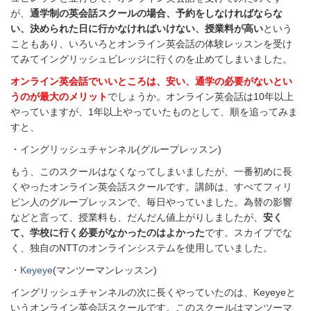
が、
通学制の英会話スクールの場合、予約をしなければならな
い、決められた日に行かなければいけない、授業料が高い
という
こともあり、いろいろとオンライン英会話の体験レッスンを受け
てみてイングリッシュビレッジに行くのを止めてしまいました。
オンライン英会話でいいところは、安い、通学の必要がないとい
うのが最大のメリット
でしょうか。オンライン英会話は10年以上
やっていますが、1年以上やっていたものとして、順を追ってみま
すと、
・イングリッシュチャンネル(グループレッスン)
もう、このスクールはなくなってしまいましたが、一番初めに長
くやったオンライン英会話スクールです。講師は、すべてフィリ
ピン人のグループレッスンで、毎日やっていました。為替の影響
などと言って、授業料も、だんだん値上がりしましたが、
安く
て、学校に行く必要がなかったのはよかった
です。スカイプでな
く、独自のNTTのオンラインシステムを使用していました。
・
Keyeye
(マンツーマンレッスン)
イングリッシュチャンネルの次に長くやっていたのは、Keyeyeと
いうオンライン英会話スクールです。このスクールはマンツーマ