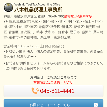
Yoshiaki Yagi Tax Accounting Office
八木義晶税理士事務所
神奈川県横浜市戸塚区名瀬町765-8-706(
最寄駅:JR東戸塚駅
)
●対応地域:横浜市(戸塚区･泉区･栄区･西区･中区･旭区･保土ヶ谷区･
瀬谷区･神奈川区･南区･港南区･磯子区･港北区･都筑区･鶴見区･緑
区･青葉区･金沢区)･川崎市･大和市・鎌倉市･逗子市･藤沢市･茅ヶ崎
市･綾瀬市･その他神奈川県全域・東京都全域
営業時間:10:00～17:00(土日祝日を除く)
●お取扱い業務:法人・個人の確定申告、資産税申告業務、外資系企
業の会計税務サポート
●お問合せ:お問合せフォームからのお問合せやご相談につきまして
は24時間365日受付ております。
お問合せ・ご相談はこちらまで
営業電話はご遠慮ください
045-811-4441
お問合せフォームはこちら