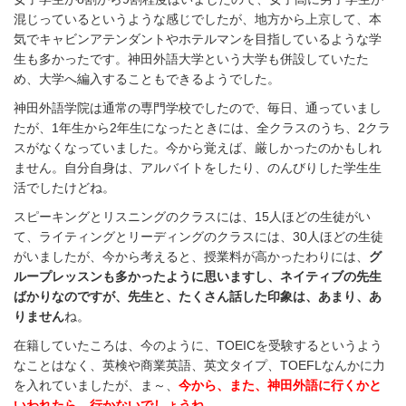
混じっているというような感じでしたが、地方から上京して、本
気でキャビンアテンダントやホテルマンを目指しているような学
生も多かったです。神田外語大学という大学も併設していたた
め、大学へ編入することもできるようでした。
神田外語学院は通常の専門学校でしたので、毎日、通っていまし
たが、1年生から2年生になったときには、全クラスのうち、2クラ
スがなくなっていました。今から覚えば、厳しかったのかもしれ
ません。自分自身は、アルバイトをしたり、のんびりした学生生
活でしたけどね。
スピーキングとリスニングのクラスには、15人ほどの生徒がい
て、ライティングとリーディングのクラスには、30人ほどの生徒
がいましたが、今から考えると、授業料が高かったわりには、
グ
ループレッスンも多かったように思いますし、ネイティブの先生
ばかりなのですが、先生と、たくさん話した印象は、あまり、あ
りません
ね。
在籍していたころは、今のように、TOEICを受験するというよう
なことはなく、英検や商業英語、英文タイプ、TOEFLなんかに力
を入れていましたが、ま～、
今から、また、神田外語に行くかと
いわれたら、行かないでしょうね
。