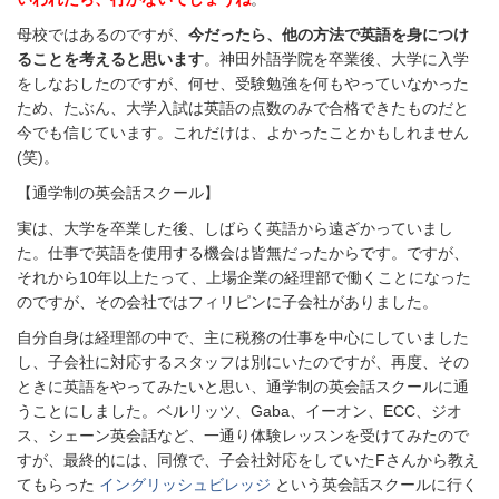
母校ではあるのですが、
今だったら、他の方法で英語を身につけ
ることを考えると思います
。神田外語学院を卒業後、大学に入学
をしなおしたのですが、何せ、受験勉強を何もやっていなかった
ため、たぶん、大学入試は英語の点数のみで合格できたものだと
今でも信じています。これだけは、よかったことかもしれません
(笑)。
【通学制の英会話スクール】
実は、大学を卒業した後、しばらく英語から遠ざかっていまし
た。仕事で英語を使用する機会は皆無だったからです。ですが、
それから10年以上たって、上場企業の経理部で働くことになった
のですが、その会社ではフィリピンに子会社がありました。
自分自身は経理部の中で、主に税務の仕事を中心にしていました
し、子会社に対応するスタッフは別にいたのですが、再度、その
ときに英語をやってみたいと思い、通学制の英会話スクールに通
うことにしました。ベルリッツ、Gaba、イーオン、ECC、ジオ
ス、シェーン英会話など、一通り体験レッスンを受けてみたので
すが、最終的には、同僚で、子会社対応をしていたFさんから教え
てもらった
イングリッシュビレッジ
という英会話スクールに行く