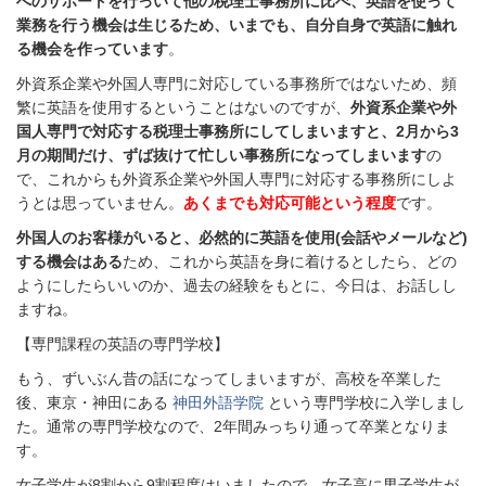
へのサポートを行っいて他の税理士事務所に比べ、英語を使って
業務を行う機会は生じるため、いまでも、自分自身で英語に触れ
る機会を作っています
。
外資系企業や外国人専門に対応している事務所ではないため、頻
繁に英語を使用するということはないのですが、
外資系企業や外
国人専門で対応する税理士事務所にしてしまいますと、2月から3
月の期間だけ、ずば抜けて忙しい事務所になってしまいます
の
で、これからも外資系企業や外国人専門に対応する事務所にしよ
うとは思っていません。
あくまでも対応可能という程度
です。
外国人のお客様がいると、必然的に英語を使用(会話やメールなど)
する機会はある
ため、これから英語を身に着けるとしたら、どの
ようにしたらいいのか、過去の経験をもとに、今日は、お話しし
ますね。
【専門課程の英語の専門学校】
もう、ずいぶん昔の話になってしまいますが、高校を卒業した
後、東京・神田にある
神田外語学院
という専門学校に入学しまし
た。通常の専門学校なので、2年間みっちり通って卒業となりま
す。
女子学生が8割から9割程度はいましたので、女子高に男子学生が