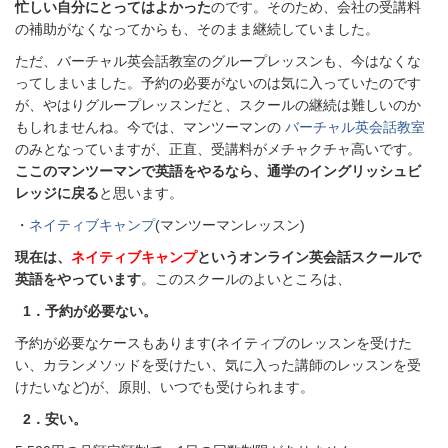
忙しい自分にとってはよかった
のです。そのため、会社の受講料
の補助がなくなってからも、そのまま継続していました。
ただ、バーチャル英会話教室のグループレッスンも、今はなくな
ってしまいました。予約の必要がないのは気に入っていたのです
が、やはりグループレッスンだと、スクールの継続は難しいのか
もしれませんね。今では、マンツーマンの
バーチャル英会話教室
のみとなっていますが、正直、受講料がメチャクチャ高いです。
ここのマンツーマンで英語をやるなら、通学のイングリッシュビ
レッジに戻る
と思います。
・
ネイティブキャンプ
(マンツーマンレッスン)
現在は、
ネイティブキャンプ
というオンライン英会話スクールで
英語をやっています
。このスクールのよいところは、
1．予約が必要ない。
予約が必要なケースもあります(ネイティブのレッスンを受けた
い、カランメソッドを受けたい、気に入った講師のレッスンを受
けたいなど)が、原則、いつでも受けられます。
2．安い。