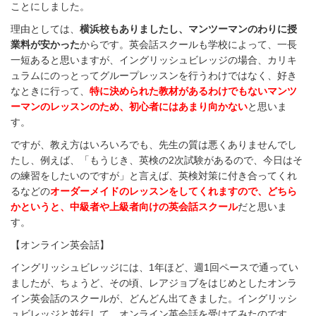
ことにしました。
理由としては、
横浜校もありましたし、マンツーマンのわりに授
業料が安かった
からです。英会話スクールも学校によって、一長
一短あると思いますが、イングリッシュビレッジの場合、カリキ
ュラムにのっとってグループレッスンを行うわけではなく、好き
なときに行って、
特に決められた教材があるわけでもないマンツ
ーマンのレッスンのため、初心者にはあまり向かない
と思いま
す。
ですが、教え方はいろいろでも、先生の質は悪くありませんでし
たし、例えば、「もうじき、英検の2次試験があるので、今日はそ
の練習をしたいのですが」と言えば、英検対策に付き合ってくれ
るなどの
オーダーメイドのレッスンをしてくれますので、どちら
かというと、中級者や上級者向けの英会話スクール
だと思いま
す。
【オンライン英会話】
イングリッシュビレッジには、1年ほど、週1回ペースで通ってい
ましたが、ちょうど、その頃、レアジョブをはじめとしたオンラ
イン英会話のスクールが、どんどん出てきました。イングリッシ
ュビレッジと並行して、オンライン英会話を受けてみたのです