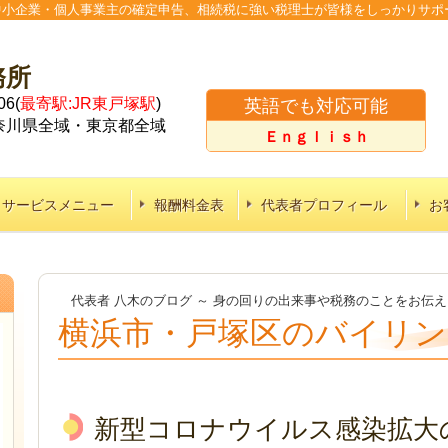
。中小企業・個人事業主の確定申告、相続税に強い税理士が皆様をしっかりサ
務所
6(
最寄駅:JR東戸塚駅
)
英語でも対応可能
奈川県全域・東京都全域
Ｅｎｇｌｉｓｈ
サービスメニュー
報酬料金表
代表者プロフィール
お
代表者 八木のブログ ～ 身の回りの出来事や税務のことをお伝
横浜市・戸塚区のバイリン
新型コロナウイルス感染拡大