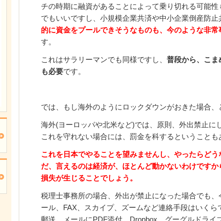
チの時期に融資があることによって乗り切れる可能性
でもいいですし、小規模企業共済や中小企業倒産防止
的に資金をプールできそうなものも、今のような非常
す。
これはサラリーマンでも同様ですし、
普段から、こま
も必要
です。
では、もし海外のようにロックダウンがおきた場合、
海外(ヨーロッパや北米など)では、原則、外出禁止に
これを守れない場合には、罰金を科するということも
これを日本でやることを望みませんし、やったらどう
だ、言えるのは経済が、ほとんど動かないわけですか
損失が生じることでしょう。
税理士事務所の場合、外出が禁止になった場合でも、
ール、FAX、スカイプ、ズームなど連絡手段はいくら
郵送、メールにPDF添付、Dropbox、グーグルドラ