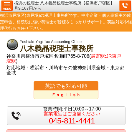
横浜の税理士 八木義晶税理士事務所【横浜市戸塚区】
月9,167円から
MENU
横浜市戸塚区(東戸塚)の税理士事務所です。中小企業・個人事業主の確
定申告、相続税に強い税理士が皆様をしっかりサポート。英語対応や経
理代行もお任せ下さい。
Yoshiaki Yagi Tax Accounting Office
八木義晶税理士事務所
神奈川県横浜市戸塚区名瀬町765-8-706(
最寄駅:JR東戸
塚駅
)
対応地域：横浜市・川崎市その他神奈川県全域・東京都
全域
英語でも対応可能
Ｅｎｇｌｉｓｈ
営業時間:平日10:00～17:00
営業電話はご遠慮ください
045-811-4441