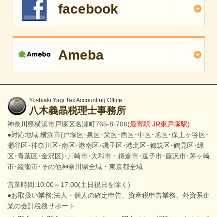
facebook
Ameba
Yoshiaki Yagi Tax Accounting Office
八木義晶税理士事務所
神奈川県横浜市戸塚区名瀬町765-8-706(
最寄駅:JR東戸塚駅
)
●対応地域:横浜市(戸塚区･泉区･栄区･西区･中区･旭区･保土ヶ谷区･
瀬谷区･神奈川区･南区･港南区･磯子区･港北区･都筑区･鶴見区･緑
区･青葉区･金沢区)･川崎市･大和市・鎌倉市･逗子市･藤沢市･茅ヶ崎
市･綾瀬市･その他神奈川県全域・東京都全域
営業時間:10:00～17:00(土日祝日を除く)
●お取扱い業務:法人・個人の確定申告、資産税申告業務、外資系企
業の会計税務サポート