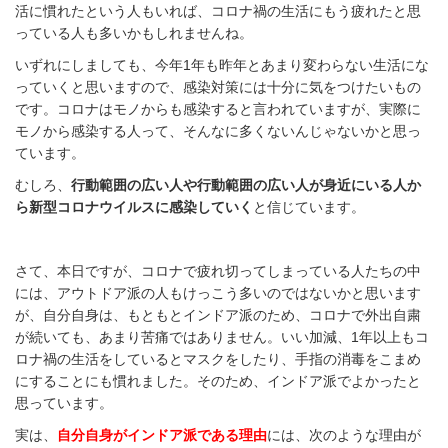
活に慣れたという人もいれば、コロナ禍の生活にもう疲れたと思
っている人も多いかもしれませんね。
いずれにしましても、今年1年も昨年とあまり変わらない生活にな
っていくと思いますので、感染対策には十分に気をつけたいもの
です。コロナはモノからも感染すると言われていますが、実際に
モノから感染する人って、そんなに多くないんじゃないかと思っ
ています。
むしろ、
行動範囲の広い人や行動範囲の広い人が身近にいる人か
ら新型コロナウイルスに感染していく
と信じています。
さて、本日ですが、コロナで疲れ切ってしまっている人たちの中
には、アウトドア派の人もけっこう多いのではないかと思います
が、自分自身は、もともとインドア派のため、コロナで外出自粛
が続いても、あまり苦痛ではありません。いい加減、1年以上もコ
ロナ禍の生活をしているとマスクをしたり、手指の消毒をこまめ
にすることにも慣れました。そのため、インドア派でよかったと
思っています。
実は、
自分自身がインドア派である理由
には、次のような理由が