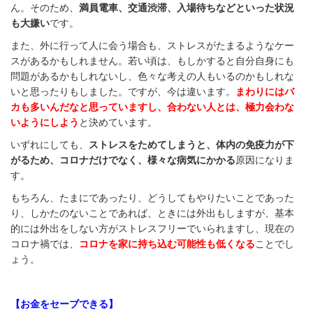
ん。そのため、
満員電車、交通渋滞、入場待ちなどといった状況
も大嫌い
です。
また、外に行って人に会う場合も、ストレスがたまるようなケー
スがあるかもしれません。若い頃は、もしかすると自分自身にも
問題があるかもしれないし、色々な考えの人もいるのかもしれな
いと思ったりもしました。ですが、今は違います。
まわりにはバ
カも多いんだなと思っていますし、合わない人とは、極力会わな
いようにしよう
と決めています。
いずれにしても、
ストレスをためてしまうと、体内の免疫力が下
がるため、コロナだけでなく、様々な病気にかかる
原因になりま
す。
もちろん、たまにであったり、どうしてもやりたいことであった
り、しかたのないことであれば、ときには外出もしますが、基本
的には外出をしない方がストレスフリーでいられますし、現在の
コロナ禍では、
コロナを家に持ち込む可能性も低くなる
ことでし
ょう。
【お金をセーブできる】