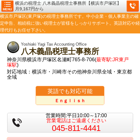
横浜の税理士 八木義晶税理士事務所【横浜市戸塚区】
月9,167円から
MENU
横浜市戸塚区(東戸塚)の税理士事務所です。中小企業・個人事業主の確
定申告、相続税に強い税理士が皆様をしっかりサポート。英語対応や経
理代行もお任せ下さい。
Yoshiaki Yagi Tax Accounting Office
八木義晶税理士事務所
神奈川県横浜市戸塚区名瀬町765-8-706(
最寄駅:JR東戸
塚駅
)
対応地域：横浜市・川崎市その他神奈川県全域・東京都
全域
英語でも対応可能
Ｅｎｇｌｉｓｈ
営業時間:平日10:00～17:00
営業電話はご遠慮ください
045-811-4441