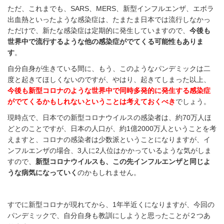
ただ、これまでも、SARS、MERS、新型インフルエンザ、エボラ
出血熱といったような感染症は、たまたま日本では流行しなかっ
ただけで、新たな感染症は定期的に発生していますので、
今後も
世界中で流行するような他の感染症がでてくる可能性もありま
す
。
自分自身が生きている間に、もう、このようなパンデミックは二
度と起きてほしくないのですが、やはり、起きてしまった以上、
今後も新型コロナのような世界中で同時多発的に発生する感染症
がでてくるかもしれないということは考えておくべき
でしょう。
現時点で、日本での新型コロナウイルスの感染者は、約70万人ほ
どとのことですが、日本の人口が、約1億2000万人ということを考
えますと、コロナの感染者は少数派ということになりますが、イ
ンフルエンザの場合、3人に2人位はかかっているような気がしま
すので、
新型コロナウイルスも、この先インフルエンザと同じよ
うな病気になっていく
のかもしれません。
すでに新型コロナが現れてから、1年半近くになりますが、今回の
パンデミックで、自分自身も教訓にしようと思ったことが２つあ