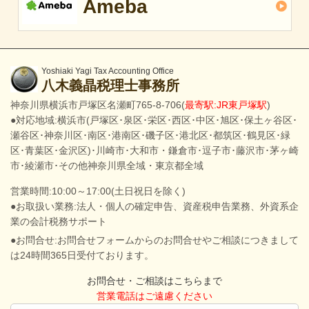
Ameba
Yoshiaki Yagi Tax Accounting Office
八木義晶税理士事務所
神奈川県横浜市戸塚区名瀬町765-8-706(
最寄駅:JR東戸塚駅
)
●対応地域:横浜市(戸塚区･泉区･栄区･西区･中区･旭区･保土ヶ谷区･
瀬谷区･神奈川区･南区･港南区･磯子区･港北区･都筑区･鶴見区･緑
区･青葉区･金沢区)･川崎市･大和市・鎌倉市･逗子市･藤沢市･茅ヶ崎
市･綾瀬市･その他神奈川県全域・東京都全域
営業時間:10:00～17:00(土日祝日を除く)
●お取扱い業務:法人・個人の確定申告、資産税申告業務、外資系企
業の会計税務サポート
●お問合せ:お問合せフォームからのお問合せやご相談につきまして
は24時間365日受付ております。
お問合せ・ご相談はこちらまで
営業電話はご遠慮ください