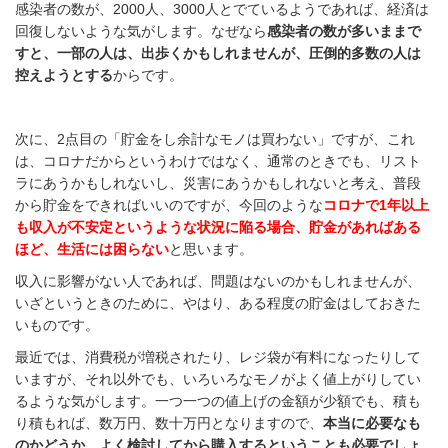
感染者の数が、2000人、3000人とでているようであれば、経済は
回復しないような気がします。なぜなら
感染者の数が多いままで
すと、一部の人は、出歩くかもしれませんが、圧倒的多数の人は
控えようとする
からです。
次に、2点目の「貯金をし余計なモノは買わない」ですが、これ
は、コロナだからというわけではなく、通常のときでも、リスト
ラにあうかもしれないし、災害にあうかもしれないと考え、普段
から貯金をできればいいのですが、今回のような
コロナで1年以上
も収入が不安定というような状況に陥る場合、貯金があればある
ほど、生活には困らない
と思います。
収入に影響がない人であれば、問題はないのかもしれませんが、
いざというときのために、やはり、ある程度の貯金はしておきた
いものです。
最近では、消費税が増税されたり、レジ袋が有料になったりして
いますが、それ以外でも、いろいろなモノがよく値上がりしてい
るような気がします。一つ一つの値上げの金額が少額でも、積も
り積もれば、数万円、数十万円となりますので、
本当に必要なも
のかどうか、よく検討してから購入するということも必要でしょ