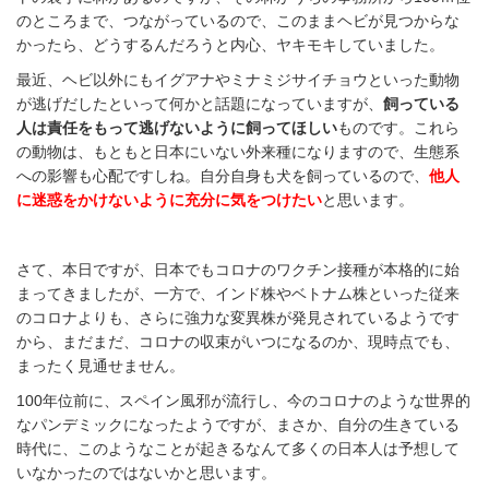
のところまで、つながっているので、このままヘビが見つからな
かったら、どうするんだろうと内心、ヤキモキしていました。
最近、ヘビ以外にもイグアナやミナミジサイチョウといった動物
が逃げだしたといって何かと話題になっていますが、
飼っている
人は責任をもって逃げないように飼ってほしい
ものです。これら
の動物は、もともと日本にいない外来種になりますので、生態系
への影響も心配ですしね。自分自身も犬を飼っているので、
他人
に迷惑をかけないように充分に気をつけたい
と思います。
さて、本日ですが、日本でもコロナのワクチン接種が本格的に始
まってきましたが、一方で、インド株やベトナム株といった従来
のコロナよりも、さらに強力な変異株が発見されているようです
から、まだまだ、コロナの収束がいつになるのか、現時点でも、
まったく見通せません。
100年位前に、スペイン風邪が流行し、今のコロナのような世界的
なパンデミックになったようですが、まさか、自分の生きている
時代に、このようなことが起きるなんて多くの日本人は予想して
いなかったのではないかと思います。