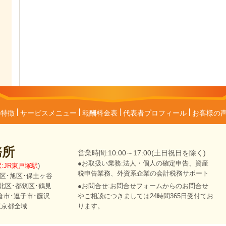
の特徴
サービスメニュー
報酬料金表
代表者プロフィール
お客様の
務所
営業時間:10:00～17:00(土日祝日を除く)
●お取扱い業務:法人・個人の確定申告、資産
:JR東戸塚駅
)
税申告業務、外資系企業の会計税務サポート
中区･旭区･保土ヶ谷
北区･都筑区･鶴見
●お問合せ:お問合せフォームからのお問合せ
倉市･逗子市･藤沢
やご相談につきましては24時間365日受付てお
東京都全域
ります。