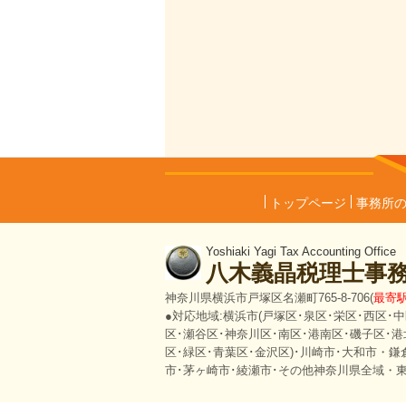
トップページ
事務所
Yoshiaki Yagi Tax Accounting Office
八木義晶税理士事
神奈川県横浜市戸塚区名瀬町765-8-706(
最寄駅
●対応地域:横浜市(戸塚区･泉区･栄区･西区･
区･瀬谷区･神奈川区･南区･港南区･磯子区･港
区･緑区･青葉区･金沢区)･川崎市･大和市・鎌
市･茅ヶ崎市･綾瀬市･その他神奈川県全域・