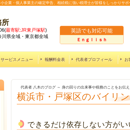
。中小企業・個人事業主の確定申告、相続税に強い税理士が皆様をしっかりサ
務所
6(
最寄駅:JR東戸塚駅
)
英語でも対応可能
奈川県全域・東京都全域
Ｅｎｇｌｉｓｈ
サービスメニュー
報酬料金表
代表者プロフィール
お
代表者 八木のブログ ～ 身の回りの出来事や税務のことをお伝
横浜市・戸塚区のバイリン
できるだけ依存しない方がい