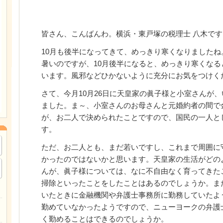
皆さん、こんばんわ。横浜・東戸塚の税理士 八木です
10月も後半になってきて、めっきり寒くなりましたね
暑いのですが、10月後半になると、めっきり寒くな
います。風邪などひかないように充分にお気をつけく
さて、今月10月26日に天皇家の眞子様と小室さんが
ました。ま～、小室さんのお母さんと元婚約者の間で
が、お二人で決められたことですので、国民の一人と
す。
ただ、お二人とも、まだ若いですし、これまで周囲に
かったのではないかと思います。天皇家の生活がどの
んが、眞子様については、なに不自由なく育ってきた
掃除といったことをしたことはあるのでしょうか。ま
いたときに金融機関や弁護士事務所に勤務していたよ
勤めていなかったようですので、ニューヨークの弁護
く勤めることはできるのでしょうか。