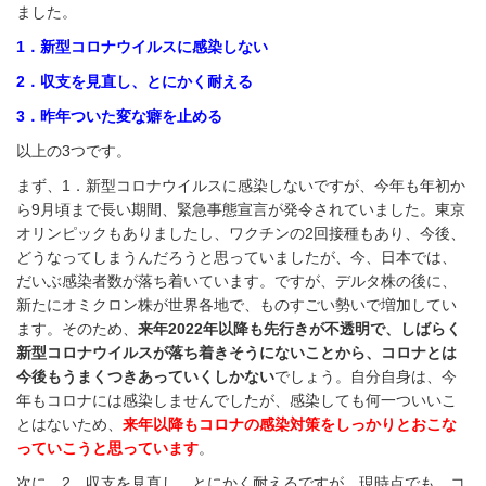
ました。
1．新型コロナウイルスに感染しない
2．収支を見直し、とにかく耐える
3．昨年ついた変な癖を止める
以上の3つです。
まず、1．新型コロナウイルスに感染しないですが、今年も年初か
ら9月頃まで長い期間、緊急事態宣言が発令されていました。東京
オリンピックもありましたし、ワクチンの2回接種もあり、今後、
どうなってしまうんだろうと思っていましたが、今、日本では、
だいぶ感染者数が落ち着いています。ですが、デルタ株の後に、
新たにオミクロン株が世界各地で、ものすごい勢いで増加してい
ます。そのため、
来年2022年以降も先行きが不透明で、しばらく
新型コロナウイルスが落ち着きそうにないことから、コロナとは
今後もうまくつきあっていくしかない
でしょう。自分自身は、今
年もコロナには感染しませんでしたが、感染しても何一ついいこ
とはないため、
来年以降もコロナの感染対策をしっかりとおこな
っていこうと思っています
。
次に、2．収支を見直し、とにかく耐えるですが、現時点でも、コ