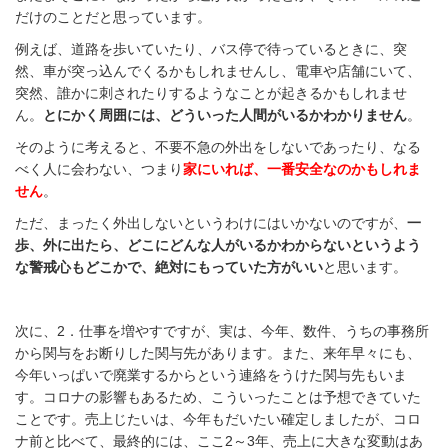
だけのことだと思っています。
例えば、道路を歩いていたり、バス停で待っているときに、突
然、車が突っ込んでくるかもしれませんし、電車や店舗にいて、
突然、誰かに刺されたりするようなことが起きるかもしれませ
ん。
とにかく周囲には、どういった人間がいるかわかりません
。
そのように考えると、不要不急の外出をしないであったり、なる
べく人に会わない、つまり
家にいれば、一番安全なのかもしれま
せん
。
ただ、まったく外出しないというわけにはいかないのですが、
一
歩、外に出たら、どこにどんな人がいるかわからないというよう
な警戒心もどこかで、絶対にもっていた方がいい
と思います。
次に、2．仕事を増やすですが、実は、今年、数件、うちの事務所
から関与をお断りした関与先があります。また、来年早々にも、
今年いっぱいで廃業するからという連絡をうけた関与先もいま
す。コロナの影響もあるため、こういったことは予想できていた
ことです。売上じたいは、今年もだいたい確定しましたが、コロ
ナ前と比べて、最終的には、ここ2～3年、売上に大きな変動はあ