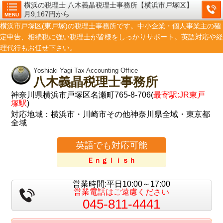
横浜の税理士 八木義晶税理士事務所【横浜市戸塚区】
月9,167円から
MENU
横浜市戸塚区(東戸塚)の税理士事務所です。中小企業・個人事業主の確
定申告、相続税に強い税理士が皆様をしっかりサポート。英語対応や経
理代行もお任せ下さい。
Yoshiaki Yagi Tax Accounting Office
八木義晶税理士事務所
神奈川県横浜市戸塚区名瀬町765-8-706(
最寄駅:JR東戸
塚駅
)
対応地域：横浜市・川崎市その他神奈川県全域・東京都
全域
英語でも対応可能
Ｅｎｇｌｉｓｈ
営業時間:平日10:00～17:00
営業電話はご遠慮ください
045-811-4441