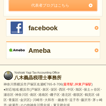
代表者ブログはこちら
facebook
Ameba
Yoshiaki Yagi Tax Accounting Office
八木義晶税理士事務所
神奈川県横浜市戸塚区名瀬町765-8-706(
最寄駅:JR東戸塚駅
)
●対応地域:横浜市(戸塚区･泉区･栄区･西区･中区･旭区･保土ヶ谷区･
瀬谷区･神奈川区･南区･港南区･磯子区･港北区･都筑区･鶴見区･緑
区･青葉区･金沢区)･川崎市･大和市・鎌倉市･逗子市･藤沢市･茅ヶ崎
市･綾瀬市･その他神奈川県全域・東京都全域