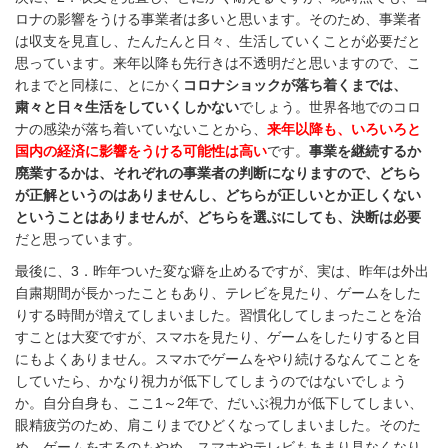
ロナの影響をうける事業者は多いと思います。そのため、事業者
は収支を見直し、たんたんと日々、生活していくことが必要だと
思っています。来年以降も先行きは不透明だと思いますので、こ
れまでと同様に、とにかく
コロナショックが落ち着くまでは、
粛々と日々生活をしていくしかない
でしょう。世界各地でのコロ
ナの感染が落ち着いていないことから、
来年以降も、いろいろと
国内の経済に影響をうける可能性は高い
です。
事業を継続するか
廃業するかは、それぞれの事業者の判断になりますので、どちら
が正解というのはありませんし、どちらが正しいとか正しくない
ということはありませんが、どちらを選ぶにしても、決断は必要
だと思っています。
最後に、3．昨年ついた変な癖を止めるですが、実は、昨年は外出
自粛期間が長かったこともあり、テレビを見たり、ゲームをした
りする時間が増えてしまいました。習慣化してしまったことを治
すことは大変ですが、スマホを見たり、ゲームをしたりすると目
にもよくありません。スマホでゲームをやり続けるなんてことを
していたら、かなり視力が低下してしまうのではないでしょう
か。自分自身も、ここ1～2年で、だいぶ視力が低下してしまい、
眼精疲労のため、肩こりまでひどくなってしまいました。そのた
め、ゲームをするのもやめ、スマホやテレビもあまり見なくなり