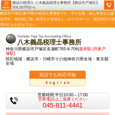
横浜の税理士 八木義晶税理士事務所【横浜市戸塚区】
月9,167円から
MENU
横浜市戸塚区(東戸塚)の税理士事務所です。中小企業・個人事業主の確
定申告、相続税に強い税理士が皆様をしっかりサポート。英語対応や経
理代行もお任せ下さい。
Yoshiaki Yagi Tax Accounting Office
八木義晶税理士事務所
神奈川県横浜市戸塚区名瀬町765-8-706(
最寄駅:JR東戸
塚駅
)
対応地域：横浜市・川崎市その他神奈川県全域・東京都
全域
英語でも対応可能
Ｅｎｇｌｉｓｈ
営業時間:平日10:00～17:00
営業電話はご遠慮ください
045-811-4441